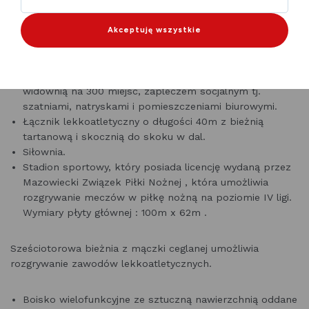
Miejskie Centrum Sportu i Rekreacji w Płońsku to
Akceptuję wszystkie
kompleks obiektów sportowych i rekreacyjnych:
Hala sportowa o wymiarach 56m x 24m wraz z
widownią na 300 miejsc, zapleczem socjalnym tj.
szatniami, natryskami i pomieszczeniami biurowymi.
Łącznik lekkoatletyczny o długości 40m z bieżnią
tartanową i skocznią do skoku w dal.
Siłownia.
Stadion sportowy, który posiada licencję wydaną przez
Mazowiecki Związek Piłki Nożnej , która umożliwia
rozgrywanie meczów w piłkę nożną na poziomie IV ligi.
Wymiary płyty głównej : 100m x 62m .
Sześciotorowa bieżnia z mączki ceglanej umożliwia
rozgrywanie zawodów lekkoatletycznych.
Boisko wielofunkcyjne ze sztuczną nawierzchnią oddane