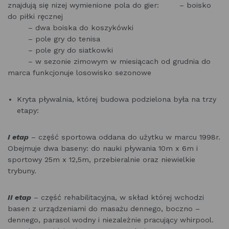
znajdują się nizej wymienione pola do gier: – boisko
do piłki ręcznej
– dwa boiska do koszykówki
– pole gry do tenisa
– pole gry do siatkowki
– w sezonie zimowym w miesiącach od grudnia do
marca funkcjonuje losowisko sezonowe
Kryta pływalnia, której budowa podzielona była na trzy
etapy:
I etap
– część sportowa oddana do użytku w marcu 1998r.
Obejmuje dwa baseny: do nauki pływania 10m x 6m i
sportowy 25m x 12,5m, przebieralnie oraz niewielkie
trybuny.
II etap
– część rehabilitacyjna, w skład której wchodzi
basen z urządzeniami do masażu dennego, boczno –
dennego, parasol wodny i niezależnie pracujący whirpool.