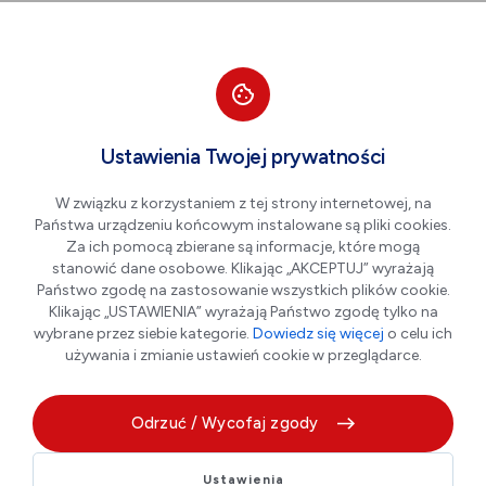
Przejdź do nawigacji strony
Przejdź do treści
Przejdź do stopki
większa czcionka
normalna czcionka
mniejsza czc
+A
A
A-
Men
MCSiR w Płońsku
Ustawienia Twojej prywatności
W związku z korzystaniem z tej strony internetowej, na
Państwa urządzeniu końcowym instalowane są pliki cookies.
Za ich pomocą zbierane są informacje, które mogą
stanowić dane osobowe. Klikając „AKCEPTUJ” wyrażają
Państwo zgodę na zastosowanie wszystkich plików cookie.
Klikając „USTAWIENIA” wyrażają Państwo zgodę tylko na
wybrane przez siebie kategorie.
Dowiedz się więcej
o celu ich
używania i zmianie ustawień cookie w przeglądarce.
Miejskie Centrum Sportu i Rekreacji w
Płońsku funkcjonuje od roku 1998. Powołane zostało na
Odrzuć / Wycofaj zgody
podstawie Uchwały Rady Miejskiej na bazie likwidowanego
Miejskiego Centrum Kultury i Sportu.
Ustawienia