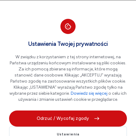
Przejdź do nawigacji strony
Przejdź do treści
Przejdź do stopki
większa czcionka
normalna czcionka
mniejsza czc
+A
A
A-
Men
PORTAL MIESZKAŃCA
Ustawienia Twojej prywatności
Dołącz do programu Płońska
Karta Mieszkańca
W związku z korzystaniem z tej strony internetowej, na
Państwa urządzeniu końcowym instalowane są pliki cookies.
Za ich pomocą zbierane są informacje, które mogą
stanowić dane osobowe. Klikając „AKCEPTUJ” wyrażają
Czytaj więcej
Państwo zgodę na zastosowanie wszystkich plików cookie.
Klikając „USTAWIENIA” wyrażają Państwo zgodę tylko na
wybrane przez siebie kategorie.
Dowiedz się więcej
o celu ich
używania i zmianie ustawień cookie w przeglądarce.
Odrzuć / Wycofaj zgody
Ustawienia