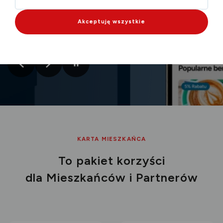
Akceptuję wszystkie
Poprzedni
Następny
Slajder
slajd
slajd
włączony
KARTA MIESZKAŃCA
To pakiet korzyści
dla Mieszkańców i Partnerów