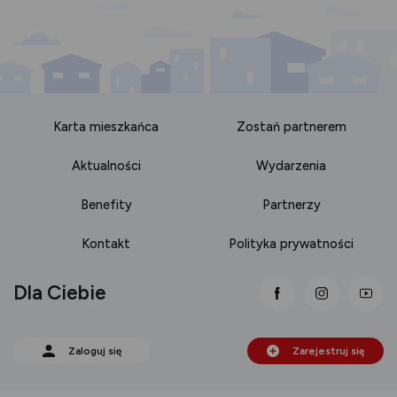
Karta mieszkańca
Zostań partnerem
Aktualności
Wydarzenia
Benefity
Partnerzy
Kontakt
Polityka prywatności
Dla Ciebie
link otwiera się
link otwi
lin
Zaloguj się
Zarejestruj się