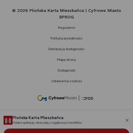
© 2026 Płońska Karta Mieszkańca | Cyfrowe Miasto
BPROG
Regulamin
Polityka prywatności
Deklaracja dostępności
Mapa strony
Dostępność
Ustawienia cookies
link
otwiera
się
Płońska Karta Mieszkańca
w
Pobierz aplikację i skorzystaj z wyjątkowych benefitów
za
nowej