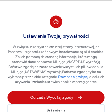
Przejdź do nawigacji strony
Przejdź do treści
Przejdź do stopki
większa czcionka
normalna czcionka
mniejsza czc
+A
A
A-
Men
5%
Ustawienia Twojej prywatności
5% zniżki
W związku z korzystaniem z tej strony internetowej, na
Państwa urządzeniu końcowym instalowane są pliki cookies.
Za ich pomocą zbierane są informacje, które mogą
stanowić dane osobowe. Klikając „AKCEPTUJ” wyrażają
Państwo zgodę na zastosowanie wszystkich plików cookie.
Klikając „USTAWIENIA” wyrażają Państwo zgodę tylko na
wybrane przez siebie kategorie.
Dowiedz się więcej
o celu ich
używania i zmianie ustawień cookie w przeglądarce.
Odrzuć / Wycofaj zgody
☝️ POSIADACZ AKTYWNEJ PŁOŃSKIEJ KARTY
MIESZKAŃCA (bez względu na wiek) otrzyma:
Ustawienia