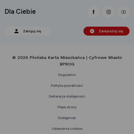
Dla Ciebie
link otwiera się
link otwi
lin
Zaloguj się
Zarejestruj się
© 2026 Płońska Karta Mieszkańca | Cyfrowe Miasto
BPROG
Regulamin
Polityka prywatności
Deklaracja dostępności
Mapa strony
Dostępność
Ustawienia cookies