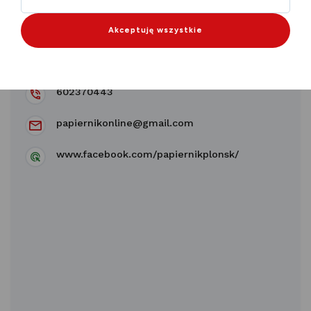
Papiernik
Akceptuję wszystkie
Płońsk 09-100
Pułtuska 1
602370443
papiernikonline@gmail.com
www.facebook.com/papiernikplonsk/