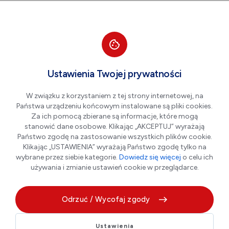
Przejdź do nawigacji strony
Przejdź do treści
Przejdź do stopki
większa czcionka
normalna czcionka
mniejsza czc
+A
A
A-
Men
Papiernik
Ustawienia Twojej prywatności
W związku z korzystaniem z tej strony internetowej, na
Państwa urządzeniu końcowym instalowane są pliki cookies.
Za ich pomocą zbierane są informacje, które mogą
stanowić dane osobowe. Klikając „AKCEPTUJ” wyrażają
Państwo zgodę na zastosowanie wszystkich plików cookie.
Klikając „USTAWIENIA” wyrażają Państwo zgodę tylko na
wybrane przez siebie kategorie.
Dowiedz się więcej
o celu ich
używania i zmianie ustawień cookie w przeglądarce.
Odrzuć / Wycofaj zgody
Ustawienia