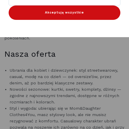
łączy modę dla mam i córek — stylową, komfortową i
nowoczesną. Sklep oferuje odzież, która pozwala
kobietom oraz dziewczynkom wyrażać siebie poprzez
Akceptuję wszystkie
modę, jednocześnie ciesząc się wygodą i dobrym stylem.
Nazwa „Mom & Daughter” podkreśla rodzinny charakter
oferty i chęć tworzenia ubrań z myślą o różnych
pokoleniach.
Nasza oferta
Ubrania dla kobiet i dziewczynek: styl streetwearowy,
casual, modę na co dzień — od oversize’ów, przez
denim, aż po bardziej klasyczne zestawy.
Nowości sezonowe: kurtki, swetry, komplety, dżinsy —
zgodne z najnowszymi trendami, dostępne w różnych
rozmiarach i kolorach.
Styl i wygoda: ubierając się w Mom&Daughter
Clothes4You, masz stylowy look, ale nie musisz
rezygnować z komfortu. Casualowy charakter ubrań
pozwala na noszenie ich zarówno na co dzień, jak i przy