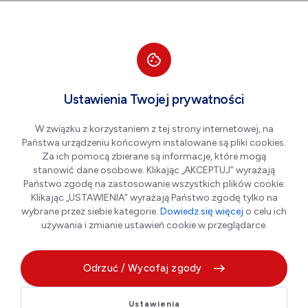
Przejdź do nawigacji strony
Przejdź do treści
Przejdź do stopki
większa czcionka
normalna czcionka
mniejsza czc
+A
A
A-
Men
Mom&Daughter clothes4You
Ustawienia Twojej prywatności
W związku z korzystaniem z tej strony internetowej, na
Państwa urządzeniu końcowym instalowane są pliki cookies.
Za ich pomocą zbierane są informacje, które mogą
stanowić dane osobowe. Klikając „AKCEPTUJ” wyrażają
Państwo zgodę na zastosowanie wszystkich plików cookie.
Klikając „USTAWIENIA” wyrażają Państwo zgodę tylko na
wybrane przez siebie kategorie.
Dowiedz się więcej
o celu ich
używania i zmianie ustawień cookie w przeglądarce.
O nas
Odrzuć / Wycofaj zgody
Mom&Daughter Clothes4You to butik z Płońska, który
Ustawienia