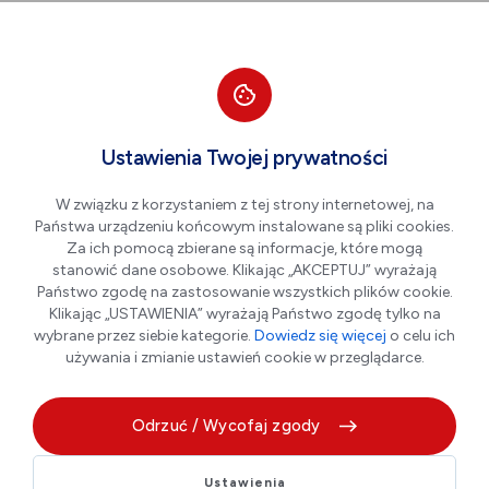
Przejdź do nawigacji strony
Przejdź do treści
Przejdź do stopki
większa czcionka
normalna czcionka
mniejsza czc
+A
A
A-
Men
- 10% ZNIŻKI NA ZAKUP SZKIEŁ OKULAROWYCH
Ustawienia Twojej prywatności
- 10% zniżki na zakup szkieł
W związku z korzystaniem z tej strony internetowej, na
okularowych
Państwa urządzeniu końcowym instalowane są pliki cookies.
Za ich pomocą zbierane są informacje, które mogą
stanowić dane osobowe. Klikając „AKCEPTUJ” wyrażają
Państwo zgodę na zastosowanie wszystkich plików cookie.
Klikając „USTAWIENIA” wyrażają Państwo zgodę tylko na
wybrane przez siebie kategorie.
Dowiedz się więcej
o celu ich
używania i zmianie ustawień cookie w przeglądarce.
Odrzuć / Wycofaj zgody
10% rabatu na szkła okularowe przy zakupie w regularnej
Ustawienia