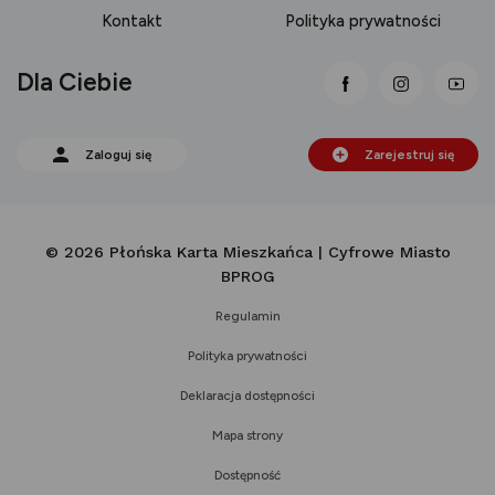
Kontakt
Polityka prywatności
Dla Ciebie
link otwiera się
link otwi
lin
Zaloguj się
Zarejestruj się
© 2026 Płońska Karta Mieszkańca | Cyfrowe Miasto
BPROG
Regulamin
Polityka prywatności
Deklaracja dostępności
Mapa strony
Dostępność