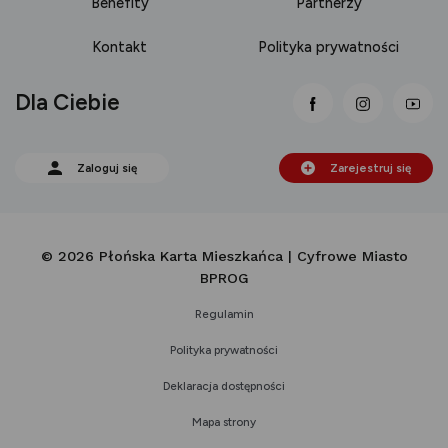
Benefity
Partnerzy
Kontakt
Polityka prywatności
Dla Ciebie
link otwiera się
link otwi
lin
Zaloguj się
Zarejestruj się
© 2026 Płońska Karta Mieszkańca | Cyfrowe Miasto
BPROG
Regulamin
Polityka prywatności
Deklaracja dostępności
Mapa strony