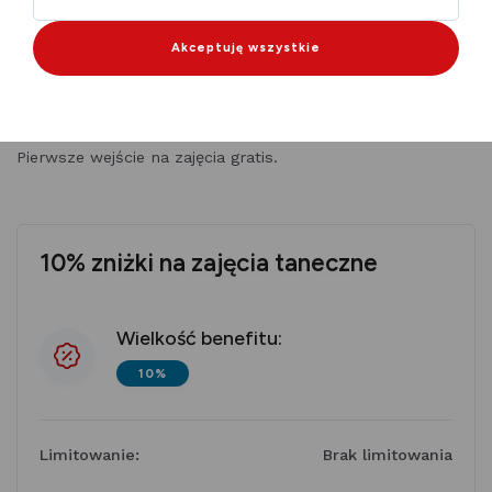
Karty Mieszkańca, oferując 10% zniżki na zajęcia taneczne.
Akceptuję wszystkie
To świetna okazja, by rozwijać swoje umiejętności
taneczne w profesjonalnym i przyjaznym środowisku!
Pierwsze wejście na zajęcia gratis.
10% zniżki na zajęcia taneczne
Wielkość benefitu:
10%
Limitowanie:
Brak limitowania