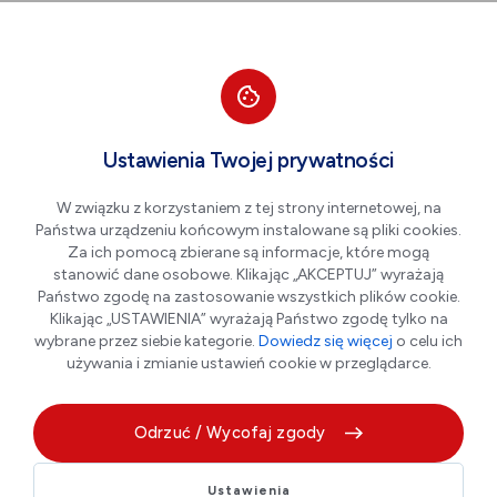
Przejdź do nawigacji strony
Przejdź do treści
Przejdź do stopki
większa czcionka
normalna czcionka
mniejsza czc
+A
A
A-
Men
10%
Ustawienia Twojej prywatności
10% zniżki na zajęcia
W związku z korzystaniem z tej strony internetowej, na
taneczne
Państwa urządzeniu końcowym instalowane są pliki cookies.
Za ich pomocą zbierane są informacje, które mogą
stanowić dane osobowe. Klikając „AKCEPTUJ” wyrażają
Państwo zgodę na zastosowanie wszystkich plików cookie.
Klikając „USTAWIENIA” wyrażają Państwo zgodę tylko na
wybrane przez siebie kategorie.
Dowiedz się więcej
o celu ich
używania i zmianie ustawień cookie w przeglądarce.
Odrzuć / Wycofaj zgody
Studio Tańca Hoods w Płońsku dołącza do programu
Ustawienia