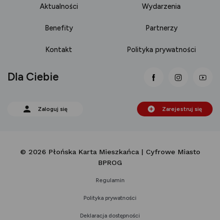
Aktualności
Wydarzenia
Benefity
Partnerzy
Kontakt
Polityka prywatności
Dla Ciebie
link otwiera się
link otwi
lin
Zaloguj się
Zarejestruj się
© 2026 Płońska Karta Mieszkańca | Cyfrowe Miasto
BPROG
Regulamin
Polityka prywatności
Deklaracja dostępności