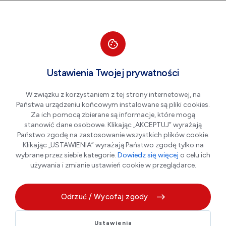
Przejdź do nawigacji strony
Przejdź do treści
Przejdź do stopki
większa czcionka
normalna czcionka
mniejsza czc
+A
A
A-
Men
Aktualności
Ustawienia Twojej prywatności
W związku z korzystaniem z tej strony internetowej, na
Państwa urządzeniu końcowym instalowane są pliki cookies.
Zielona przestrzeń przu
Za ich pomocą zbierane są informacje, które mogą
Przedszkolu nr 3 w Płońsku
stanowić dane osobowe. Klikając „AKCEPTUJ” wyrażają
Państwo zgodę na zastosowanie wszystkich plików cookie.
jest już gotowa
Klikając „USTAWIENIA” wyrażają Państwo zgodę tylko na
wybrane przez siebie kategorie.
Dowiedz się więcej
o celu ich
używania i zmianie ustawień cookie w przeglądarce.
08.07.2026 r.
Odrzuć / Wycofaj zgody
Ustawienia