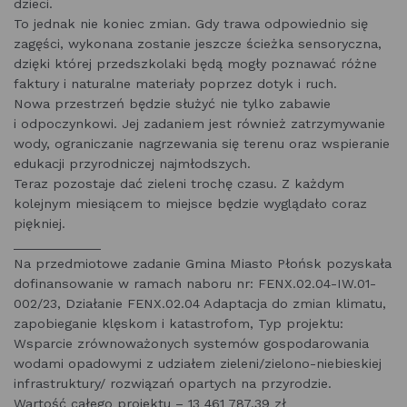
dzieci.
To jednak nie koniec zmian. Gdy trawa odpowiednio się
zagęści, wykonana zostanie jeszcze ścieżka sensoryczna,
dzięki której przedszkolaki będą mogły poznawać różne
faktury i naturalne materiały poprzez dotyk i ruch.
Nowa przestrzeń będzie służyć nie tylko zabawie
i odpoczynkowi. Jej zadaniem jest również zatrzymywanie
wody, ograniczanie nagrzewania się terenu oraz wspieranie
edukacji przyrodniczej najmłodszych.
Teraz pozostaje dać zieleni trochę czasu. Z każdym
kolejnym miesiącem to miejsce będzie wyglądało coraz
piękniej.
____________
Na przedmiotowe zadanie Gmina Miasto Płońsk pozyskała
dofinansowanie w ramach naboru nr: FENX.02.04-IW.01-
002/23, Działanie FENX.02.04 Adaptacja do zmian klimatu,
zapobieganie klęskom i katastrofom, Typ projektu:
Wsparcie zrównoważonych systemów gospodarowania
wodami opadowymi z udziałem zieleni/zielono-niebieskiej
infrastruktury/ rozwiązań opartych na przyrodzie.
Wartość całego projektu – 13 461 787,39 zł