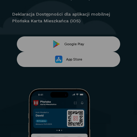
Deklaracja Dostępności dla aplikacji mobilnej
Płońska Karta Mieszkańca (iOS)
Link
Google Play
Link
otwiera
App Store
otwiera
się
się
w
w
nowej
nowej
karcie
karcie