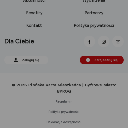
Aktualności
Wydarzenia
Benefity
Partnerzy
Kontakt
Polityka prywatności
Dla Ciebie
link otwiera się
link otwi
lin
Zaloguj się
Zarejestruj się
© 2026 Płońska Karta Mieszkańca | Cyfrowe Miasto
BPROG
Regulamin
Polityka prywatności
Deklaracja dostępności