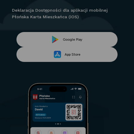
Deklaracja Dostępności dla aplikacji mobilnej
Płońska Karta Mieszkańca (iOS)
Link
Google Play
Link
otwiera
App Store
otwiera
się
się
w
w
nowej
nowej
karcie
karcie