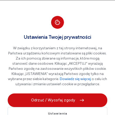
Przejdź do nawigacji strony
Przejdź do treści
Przejdź do stopki
większa czcionka
normalna czcionka
mniejsza czc
+A
A
A-
Men
Aktualności
Ustawienia Twojej prywatności
W związku z korzystaniem z tej strony internetowej, na
Państwa urządzeniu końcowym instalowane są pliki cookies.
Sprawdź cyfrową informację
Za ich pomocą zbierane są informacje, które mogą
o swojej emeryturze
stanowić dane osobowe. Klikając „AKCEPTUJ” wyrażają
Państwo zgodę na zastosowanie wszystkich plików cookie.
Klikając „USTAWIENIA” wyrażają Państwo zgodę tylko na
wybrane przez siebie kategorie.
Dowiedz się więcej
o celu ich
07.07.2026 r.
używania i zmianie ustawień cookie w przeglądarce.
Odrzuć / Wycofaj zgody
Ustawienia