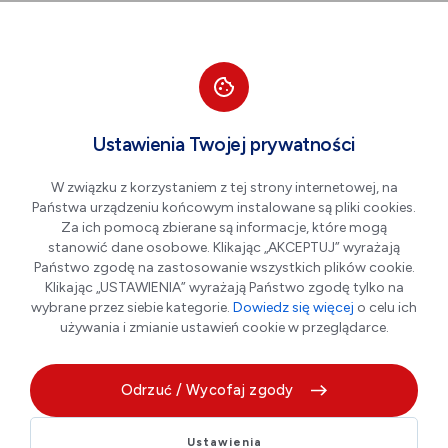
Przejdź do nawigacji strony
Przejdź do treści
Przejdź do stopki
większa czcionka
normalna czcionka
mniejsza czc
+A
A
A-
Men
Aktualności
Ustawienia Twojej prywatności
W związku z korzystaniem z tej strony internetowej, na
Państwa urządzeniu końcowym instalowane są pliki cookies.
Pierwszy turnus kolonii w
Za ich pomocą zbierane są informacje, które mogą
Goszczycach rozpoczęty!
stanowić dane osobowe. Klikając „AKCEPTUJ” wyrażają
Państwo zgodę na zastosowanie wszystkich plików cookie.
Klikając „USTAWIENIA” wyrażają Państwo zgodę tylko na
wybrane przez siebie kategorie.
Dowiedz się więcej
o celu ich
06.07.2026 r.
używania i zmianie ustawień cookie w przeglądarce.
Odrzuć / Wycofaj zgody
Ustawienia