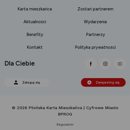
Karta mieszkańca
Zostań partnerem
Aktualności
Wydarzenia
Benefity
Partnerzy
Kontakt
Polityka prywatności
Dla Ciebie
link otwiera się
link otwi
lin
Zaloguj się
Zarejestruj się
© 2026 Płońska Karta Mieszkańca | Cyfrowe Miasto
BPROG
Regulamin