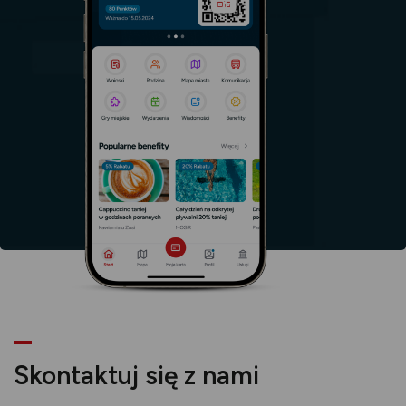
nowej
karcie
karcie
Skontaktuj się z nami