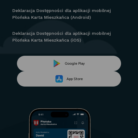
Deklaracja Dostępności dla aplikacji mobilnej
Płońska Karta Mieszkańca (Android)
Deklaracja Dostępności dla aplikacji mobilnej
Płońska Karta Mieszkańca (iOS)
Link
Google Play
Link
otwiera
App Store
otwiera
się
się
w
w
nowej