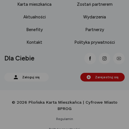
Karta mieszkańca
Zostań partnerem
Aktualności
Wydarzenia
Benefity
Partnerzy
Kontakt
Polityka prywatności
Dla Ciebie
link otwiera się
link otwi
lin
Zaloguj się
Zarejestruj się
© 2026 Płońska Karta Mieszkańca | Cyfrowe Miasto
BPROG
Regulamin