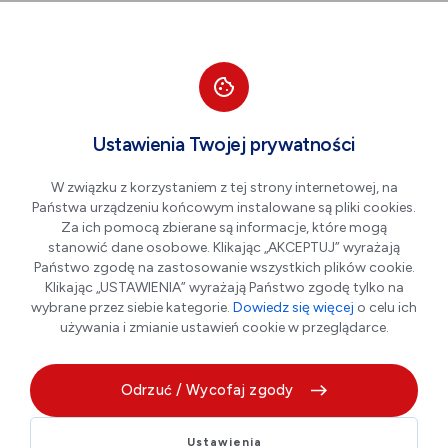
Przejdź do nawigacji strony
Przejdź do treści
Przejdź do stopki
większa czcionka
normalna czcionka
mniejsza czc
+A
A
A-
Men
Aktualności
Ustawienia Twojej prywatności
W związku z korzystaniem z tej strony internetowej, na
Państwa urządzeniu końcowym instalowane są pliki cookies.
Trwa nabór uczestników na
Za ich pomocą zbierane są informacje, które mogą
wolontariat w stowarzyszeniu
stanowić dane osobowe. Klikając „AKCEPTUJ” wyrażają
Państwo zgodę na zastosowanie wszystkich plików cookie.
AS
Klikając „USTAWIENIA” wyrażają Państwo zgodę tylko na
wybrane przez siebie kategorie.
Dowiedz się więcej
o celu ich
używania i zmianie ustawień cookie w przeglądarce.
06.07.2026 r.
Odrzuć / Wycofaj zgody
Ustawienia