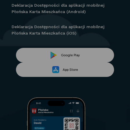
Deklaracja Dostępności dla aplikacji mobilnej
Płońska Karta Mieszkańca (Android)
Deklaracja Dostępności dla aplikacji mobilnej
Płońska Karta Mieszkańca (iOS)
Link
Google Play
Link
otwiera
App Store
otwiera
się
się
w
w
nowej
nowej
karcie