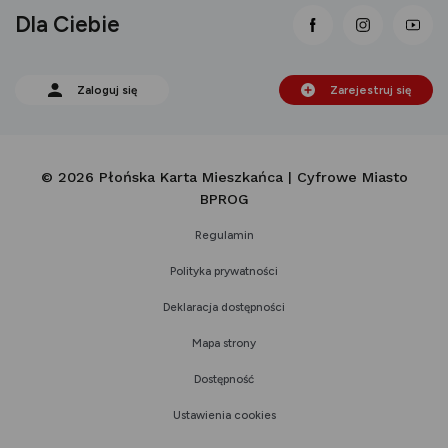
Dla Ciebie
link otwiera się
link otwi
lin
Zaloguj się
Zarejestruj się
© 2026 Płońska Karta Mieszkańca | Cyfrowe Miasto
BPROG
Regulamin
Polityka prywatności
Deklaracja dostępności
Mapa strony
Dostępność
Ustawienia cookies