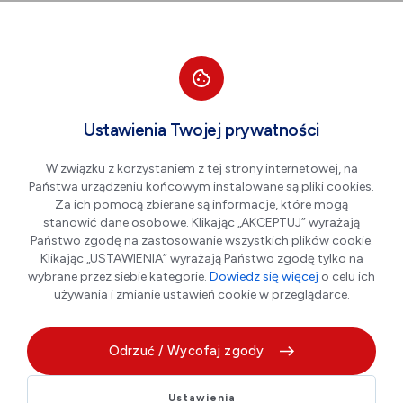
Przejdź do nawigacji strony
Przejdź do treści
Przejdź do stopki
większa czcionka
normalna czcionka
mniejsza czc
+A
A
A-
Men
Aktualności
Ustawienia Twojej prywatności
W związku z korzystaniem z tej strony internetowej, na
Państwa urządzeniu końcowym instalowane są pliki cookies.
Aplikacja MieszkaniecINFO
Za ich pomocą zbierane są informacje, które mogą
już dostępna! Cały samorząd
stanowić dane osobowe. Klikając „AKCEPTUJ” wyrażają
Państwo zgodę na zastosowanie wszystkich plików cookie.
w Twoim telefonie.
Klikając „USTAWIENIA” wyrażają Państwo zgodę tylko na
wybrane przez siebie kategorie.
Dowiedz się więcej
o celu ich
używania i zmianie ustawień cookie w przeglądarce.
03.06.2026 r.
Odrzuć / Wycofaj zgody
Ustawienia